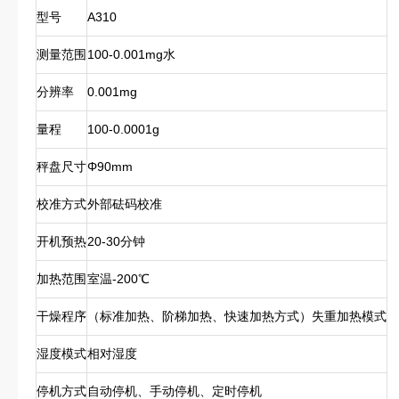
型号
A310
测量范围
100-0.001mg水
分辨率
0.001mg
量程
100-0.0001g
秤盘尺寸
Φ90mm
校准方式
外部砝码校准
开机预热
20-30分钟
加热范围
室温-200℃
干燥程序
（标准加热、阶梯加热、快速加热方式）失重加热模式
湿度模式
相对湿度
停机方式
自动停机、手动停机、定时停机