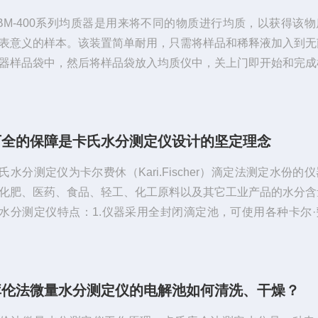
BM-400系列均质器是用来将不同的物质进行均质，以获得该
表意义的样本。该装置简单耐用，只需将样品和稀释液加入到无
器样品袋中，然后将样品袋放入均质仪中，关上门即开始和完成
理。该装置可以有效地分离被包含在固体样品内部和表面的微生
品，确保无菌袋中混合全部的样品具有充分的代表性。拍击式均
应用于食品检测机构、大中专院校、科研机构、环境监测机构等
万全的保障是卡氏水分测定仪设计的坚定理念
用于农残、微生物检测、试验前处理中蔬菜、水果、水产品等均
特点：1.安静和容易操作；...
氏水分测定仪为卡尔费休（Kari.Fischer）滴定法测定水份的
化肥、医药、食品、轻工、化工原料以及其它工业产品的水分含
水分测定仪特点：1.仪器采用全封闭滴定池，可使用各种卡尔·
，系统漂移，自动更换溶剂和排出废液，避免有试剂外逸，避免
的渗入；管路接头均采用的螺母及密封件。2.彩色液晶触摸式屏
界面直观方便、测试参数设置方法简单、可存储所有的分析结果
库伦法微量水分测定仪的电解池如何清洗、干燥？
果（水分含量，百分含量，PPM含量，卡氏试剂消耗量）同时
色滴定曲线动态...