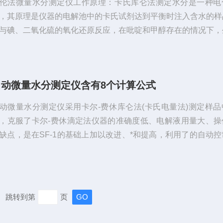
伦法微量水分测定仪工作原理：卡氏库仑法测定水分是一种电
，其原理是仪器的电解池中的卡氏试剂达到平衡时注入含水的样
与碘、二氧化硫的氧化还原反应，在吡啶和甲醇存在的情况下，
酸吡啶和甲基硫酸吡啶，消耗了的碘在阳极电解产生，从而使氧
应不断进行，直至水分全部耗尽为止。库伦法微量水分测定仪
：◇能对低含量样品进行微量分析，灵敏度高。◇库伦法微量水
自动微量水分测定仪含有8个计算公式
可无限存储实验结果。◇友好的人机对话，具有触摸屏方式的人
界面。◇显示时钟（年、月、日、时、...
动微量水分测定仪采用卡尔-费休库仑法(卡氏电量法)测定样品
，克服了卡尔-费休滴定法仪器的准确度低、电解液用量大、操
缺点，是在SF-1的基础上加以改进、*和提高，利用了的自动
大电解电流及电流自动控制技术，测定结果直接数字显示，外形
、轻便，该仪器工作更可靠,使用更方便，电解液可长期反复使
微量水分测定仪具有分析速度快(1分钟一个结果)、操作简单
、自动性强等特点。自动微量水分测定仪功能特点：1.彩色液
跳转到第
页
，汉字提示操作，全中文/...