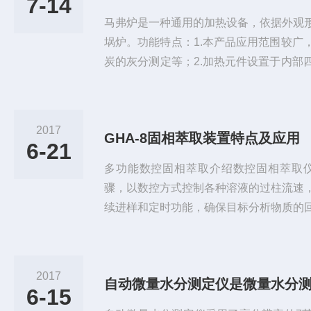
7-14
马弗炉是一种通用的加热设备，依据外观
埚炉。功能特点：1.本产品应用范围较广
炭的灰分测定等；2.加热元件设置于内部
热；3.加热元件用特殊的耐火材料制造，
蚀性的气体、蒸汽等接触，而延长了其使用
分开设置的，这样即使在长时间的运作情
2017
GHA-8固相萃取装置特点及应用
的掌握温度；5.马弗炉的外壳是双层的，
6-21
温，不用担心发生烫伤人...
多功能数控固相萃取介绍数控固相萃取仪
骤，以数控方式控制各种溶液的过柱流速
续进样和定时功能，确保目标分析物质的
避免样品之间的交叉污染，可同时进行多
效率，操作维护十分简便，其一般原理是
可独立提供相对恒定的负压让各种溶液按
2017
自动微量水分测定仪是微量水分
柱，确保目标分析物质的萃取，后将小柱
6-15
脱，避免交叉污染。多功能数控固相萃取..