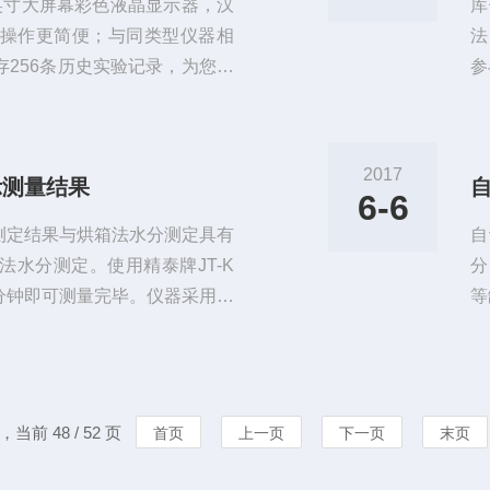
英寸大屏幕彩色液晶显示器，汉
库
操作更简便；与同类型仪器相
法
256条历史实验记录，为您的
参
操作简便、实验快速、结果可
碘
应用于石油化工产品、充油电器
反
电池电解液、塑胶原料、制冷设
点
2017
示测量结果
中水分的测定，是微量水分测定
仪
6-6
式
测定结果与烘箱法水分测定具有
自
水分测定。使用精泰牌JT-K
分
分钟即可测量完毕。仪器采用采
等
，对样品进行快速、均匀的加
和
测量过程，仪器全自动的实时显
颖
、测定时间、加热温度等。卤素
动
的行业，只要是颗粒状、粉末
高
，当前 48 / 52 页
首页
上一页
下一页
末页
屏