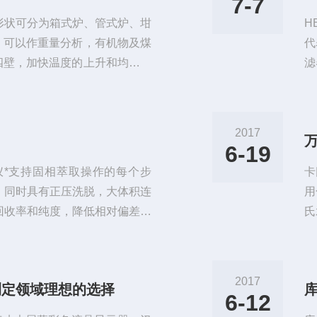
7-7
形状可分为箱式炉、管式炉、坩
H
，可以作重量分析，有机物及煤
代
四壁，加快温度的上升和均匀受
滤
并*隐蔽在内壁内，避免与可腐
处
寿命；4.马弗炉与控制部分是
样
况下，电子温度控制器也能准确
泛
2017
其间空气的循环可保持表面的低
能
6-19
要
*支持固相萃取操作的每个步
卡
，同时具有正压洗脱，大体积连
用
回收率和纯度，降低相对偏差，
氏
个样品的处理，进一步提高工作
剂
利用数控泵的计数，各小柱接头
分
标准分析程序要求的流速通过小
作
2017
测定领域理想的选择
转换到洗脱架上，正压匀速洗
结
6-12
.
彩