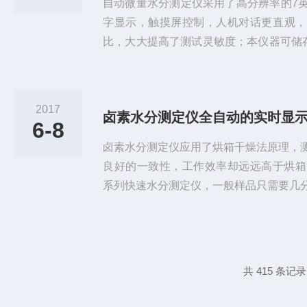
自动微量水分测定仪采用了高分辨率的7
字显示，触摸屏控制，人机对话更直观，
比，大大提高了测试灵敏度；本仪器可储存
实验提供了更多便利。该仪器技术创新、
靠、性能稳定，自动微量水分测定仪广泛
设备绝缘油、医药、农药、矿物原料、锂
2017
卤素水分测定仪全自动的实时显
备用油、制冷剂等液体、气体，固体物质
6-8
领域理想的选择。自动微量水分测定仪...
卤素水分测定仪应用了烘箱干燥法原理，
良好的一致性，工作效率却远远高于烘箱法
系列快速水分测定仪，一般样品只需要几
用率的烘干加热器-高品质的环状卤素灯
热，样品的水份持续不断的被烘干。整个
示测量结果：样品重量、含水量、含固量
水分测定仪应用于一切需要快速测定水分
共 415 条记录
状、片状物、无挥发性液体均可测量，...