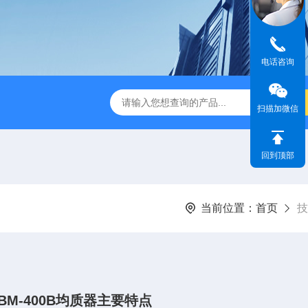
电话咨询
休水分测定仪
A310快速卤素水分测定仪
V-310库伦法微
扫描加微信
回到顶部
当前位置：
首页
技
BM-400B均质器主要特点