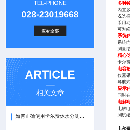
TEL-PHONE
多种
内置
028-23019668
况选
采用
可对
查看全部
系统
系统
测量
精心
卡尔
电容
ARTICLE
仪器
导航
显示
相关文章
同时在
电解
电解
测试
如何正确使用卡尔费休水分测定仪？
卡尔