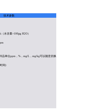
技术参数
μ
%
（水含量
>100
g H2O
）
ppm
样品单位
ppm
，
%
，
mg/L
，
mg/kg
可以随意切换
时间
)