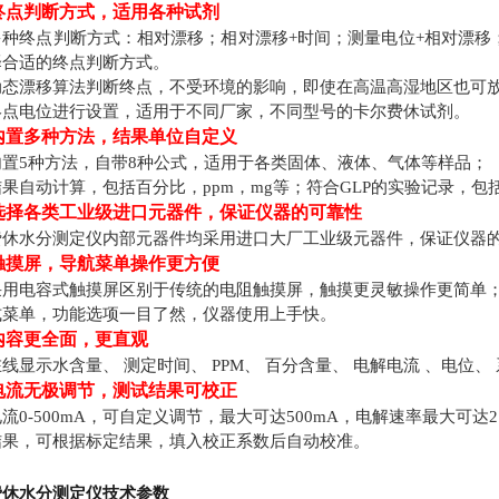
终点判断方式，适用各种试剂
多种终点判断方式：相对漂移；相对漂移
+
时间；测量电位
+
相对漂移
择合适的终点判断方式。
动态漂移算法判断终点，不受环境的影响，即使在高温高湿地区也可
终点电位进行设置，适用于不同厂家，不同型号的卡尔费休试剂。
内置多种方法，结果单位自定义
内置
5
种方法，自带
8
种公式，适用于各类固体、液体、气体等样品；
结果自动计算，包括百分比，
ppm
，
mg
等；符合
GLP
的实验记录，包
选择各类工业级进口元器件，保证仪器的可靠性
费休水分测定仪
内部元器件均采用进口大厂工业级元器件，保证仪器
触摸屏，导航菜单操作更方便
采用电容式触摸屏区别于传统的电阻触摸屏，触摸更灵敏操作更简单
式菜单，功能选项一目了然，仪器使用上手快。
内容更全面，更直观
线显示水含量、 测定时间、
PPM
、 百分含量、 电解电流 、电位
电流无极调节，测试结果可校正
电流
0-500mA
，可自定义调节，最大可达
500mA
，电解速率最大可达
2
结果，可根据标定结果，填入校正系数后自动校准。
费休水分测定仪
技术参数