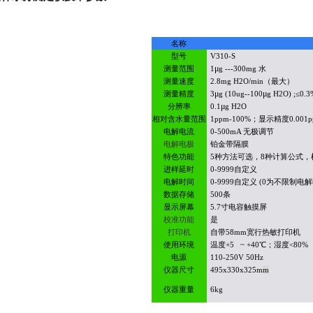
名称
型号
V310-S
μ
测量范围
1
g ---300mg
水
测量速度
2.8mg H2O/min
（最大）
μ
μ
测量精度
3
g (10ug--100
g H2O) ;
≤
0.3
μ
分辨率
0.1
g H2O
相对含水量范围
1ppm-100%
；显示精度
0.001
电解电流
0-500mA
无极调节
电解电极
铂金带隔膜
特色功能
5
种方法可选，
8
种计算公式，
进样延时
0-9999
自定义
电解时间
0-9999
自定义
(0
为不限制电解
数据存储
500
条
显示屏幕
5.7
寸电容触摸屏
校准功能
是
打印机
自带
58mm
宽行热敏打印机
使用环境
温度
+5 ~ +40
℃；湿度
<80%
电源
110-250V 50Hz
仪器尺寸
495x330x325m
m
仪器重量
6kg