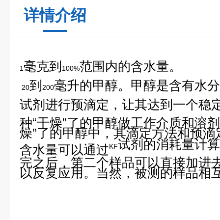
详情介绍
毫克到
范围内的含水量。
1
100%
到
毫升的甲醇。甲醇是含有水分
20
200
试剂进行预滴定，让其达到一个稳
种“干燥”了的甲醇做工作介质和溶
燥”了的甲醇中，其滴定方法和预滴
试剂的消耗量计算
含水量可以通过
KF
完之后，第二个样品可以直接加进
以反复应用。当然，被测的样品相