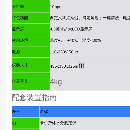
分辨率
10ppm
特色功能
自定义终点延迟、滴定延迟；一键清洗；电
显示屏
4.3英寸超大LCD显示屏
使用环境
温度+5 ~ +40℃；湿度<80%
电源
110-250V 50Hz
m
仪器尺寸
495x330x325m
4kg
仪器重量
配套装置指南
序号
名称
卡尔费休水分测定仪
01