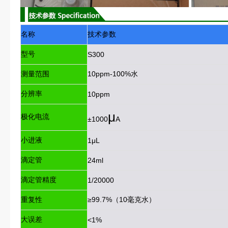
名称
技术参数
型号
S300
测量范围
10ppm-100%水
分辨率
10ppm
μ
极化电流
±1000
A
小进液
1μL
滴定管
24ml
滴定管精度
1/20000
重复性
≥99.7%（10毫克水）
大误差
<1%