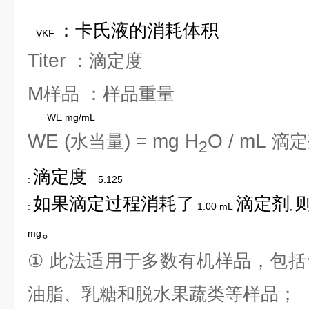
：卡氏液的消耗体积
VKF
Titer
：滴定度
M
样品
：样品重量
= WE mg/mL
WE (
) = mg H
O / mL
水当量
滴定
2
滴定度
:
= 5.125
如果滴定过程消耗了
滴定剂
:
1.00 mL
,
。
mg
①
此法适用于多数有机样品，包括
油脂、乳糖和脱水果蔬类等样品；