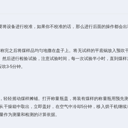
要将设备进行校准，如果你不校准的话，那么进行后面的操作都会出
完之后将煤样品均匀地撒在盘子上。将无试样的平底锅放入预吹干燥箱
。然后进行检验试验，注意试验时间，每一次试验半小时，直到煤样
吹3-5分钟。
2g，轻轻摇动煤样摊铺。打开称量瓶盖，将装有煤样的称量瓶用预先
量瓶从干燥箱中取出，立即盖好，在空气中冷却5分钟，移入烘干机继
重量作为测量和检测的计算依据。