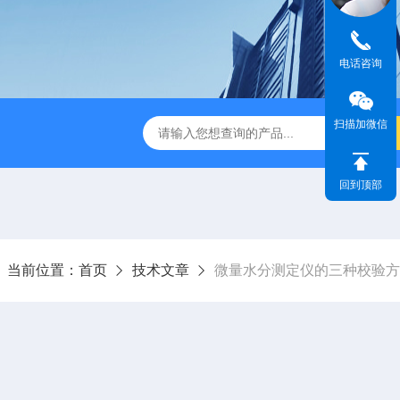
电话咨询
扫描加微信
休水分测定仪
A310快速卤素水分测定仪
V-310库伦法微
回到顶部
当前位置：
首页
技术文章
微量水分测定仪的三种校验方