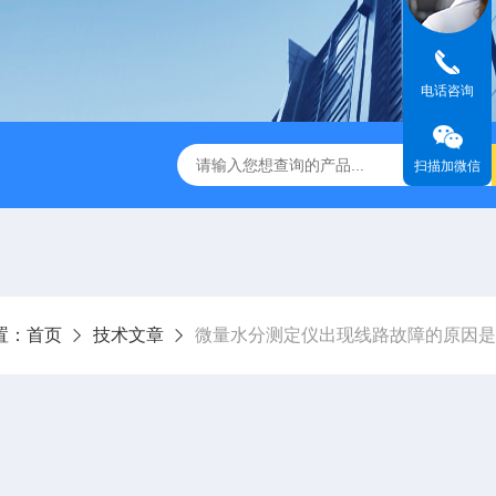
电话咨询
休水分测定仪
A310快速卤素水分测定仪
V-310库伦法微
扫描加微信
置：
首页
技术文章
微量水分测定仪出现线路故障的原因是