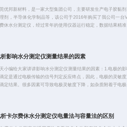
莞优邦新材料，是一家大型集团公司，主要研发生产电子胶黏剂
理剂，半导体化学制品等，该公司于2016年购买了我公司一台V
费休水分测定仪，经过常年的使用仪器运行稳定，数据结果精准
公司研发中心需要增加水分检测设备，首先想到了我公司，经过
发中心负责人的实地考察做样品，最终确认我们的V310S-KH
炉水分测定仪，适合客户的最新产品，并且现场做样数据很好。
浅析影响水分测定仪测量结果的因素
当即联系我公司签订采购合同，并且支付了货款，我们公司当即
发货，并且安排工程...
天小编给大家讲讲影响水分测定仪测量结果的因素：1.电极的影
滴定是通过电极传输的信号判定反应终点，因此，电极的灵敏度
滴定结果。很多因素可导致电极灵敏度下降，如杂质附着于电极
使电极灵敏度降低，导致测定结果偏高;电极使用时间过长，也
极灵敏度降低。因此，电极在使用前应及时检查维护。2.电解
：正常的测定过程，每100mL电解液可与不小于1g的水进行
浅析卡尔费休水分测定仪电量法与容量法的区别
际测定中，若测定时间过长，空气中的水分会对卡氏试剂产生影
溶液混合后稳定性会迅速降...