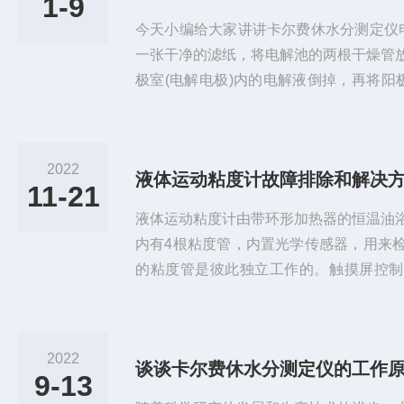
1-9
今天小编给大家讲讲卡尔费休水分测定仪
一张干净的滤纸，将电解池的两根干燥管
极室(电解电极)内的电解液倒掉，再将阳
掉(注意不要将搅拌子滑落到下水道中)。
洗。当清洗时必须按严格操作。3、清洗
量电极、搅拌子可用无水甲醇、乙醇等无
2022
液体运动粘度计故障排除和解决
0℃以下的烘箱内烘干4小时，然后在烘箱
11-21
插头、线及胶帽部分不可触...
液体运动粘度计由带环形加热器的恒温油
内有4根粘度管，内置光学传感器，用来
的粘度管是彼此独立工作的。触摸屏控制面
测结果。用户可以通过触摸屏对测量系统
不需要外接电脑，但是它可以连接LIMS
体运动粘度计注意事项与故障排除和解决
2022
谈谈卡尔费休水分测定仪的工作
时不得通电，防止加热器干烧，损坏仪器
9-13
杂质或漂浮物，否则将会影响...