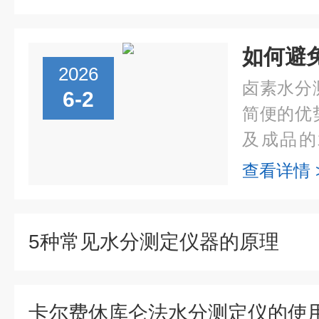
2026
卤素水分
6-2
简便的优
及成品的
糖、含淀
查看详情 
样品时，
当，极易出
5种常见水分测定仪器的原理
卡尔费休库仑法水分测定仪的使