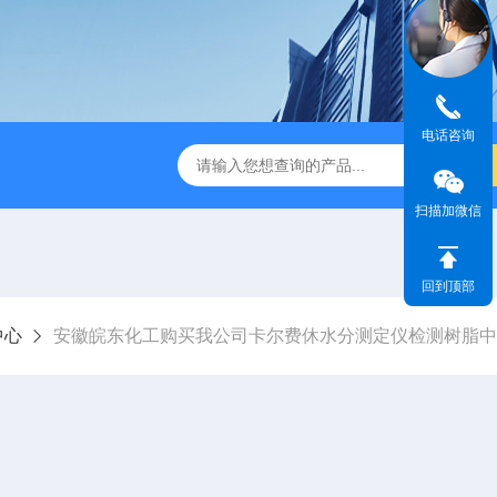
电话咨询
休水分测定仪
A310快速卤素水分测定仪
V-310库伦法微
扫描加微信
回到顶部
中心
安徽皖东化工购买我公司卡尔费休水分测定仪检测树脂中