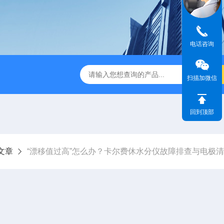
电话咨询
休水分测定仪
A310快速卤素水分测定仪
V-310库伦法微
扫描加微信
回到顶部
文章
“漂移值过高”怎么办？卡尔费休水分仪故障排查与电极