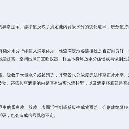
见的异常提示。漂移值反映了滴定池内背景水分的变化速率，该数值
额外水分持续进入滴定体系。检查滴定池各连接处是否密封良好，
湿度过高、空调出风口直吹仪器、样品本身释放水分缓慢或与试剂发
、吸收了大量水分或被污染，其背景水分浓度无法降至正常水平。
波动。还需检查滴定池内是否有游离水滴挂壁，以及滴定杯底部是否
中的蛋白质、胶质、表面活性剂或反应生成物覆盖，会形成绝缘膜
断裂，也会造成信号飘忽不定。