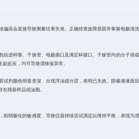
持续偏高会直接导致测量结果失准。正确排查故障原因并掌握电极清
包括进样塞、干燥管、电极插口及滴定杯接口。干燥管内的分子筛或
生副反应，均可导致漂移值异常。
若试剂颜色明显变深、出现浑浊或分层，表明已失效。阴极液液面应
存在残留样品或油脂。
，削弱极化的敏感度，导致仪器持续尝试滴定以维持平衡，表现为漂