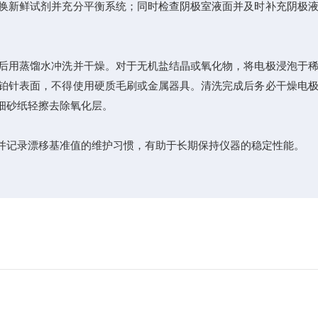
换新鲜试剂并充分平衡系统；同时检查阴极室液面并及时补充阴极液
后用蒸馏水冲洗并干燥。对于无机盐结晶或氧化物，将电极浸泡于稀
铂针表面，不得使用硬质毛刷或金属器具。清洗完成后务必干燥电
细砂纸轻擦去除氧化层。
记录漂移基准值的维护习惯，有助于长期保持仪器的稳定性能。