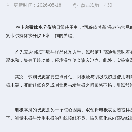
更新时间：2026-05-18
点击次数：430
在
卡尔费休水分仪
的日常使用中，“漂移值过高”是较为常
复卡尔费休水分仪正常工作的关键。
首先应从测试环境与样品体系入手。漂移值升高通常意味着有
湿饱和，失去干燥功能，环境湿气便会渗入池内。此外，实验室
其次，试剂状态需要重点评估。阳极液与阴极液超过使用期限
极末端，液面过低会造成测量极与发生极之间回路不畅，引漂移
电极本身的状态是另一个核心因素。双铂针电极表面若被样品
下。测量电极与发生电极的引线接触不良、插头氧化或内部导线