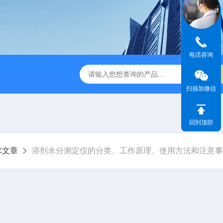
电话咨询
休水分测定仪
A310快速卤素水分测定仪
V-310库伦法微
扫描加微信
回到顶部
术文章
溶剂水分测定仪的分类、工作原理、使用方法和注意事