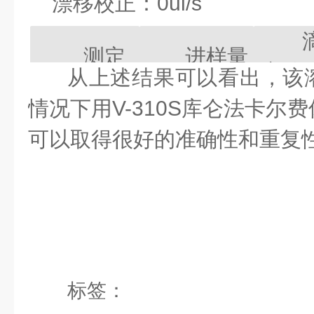
漂移校正：
0ul/s
测定
进样量
定体
从上述结果可以看出，该
次序
g
情况下用V-310S库仑法卡尔
m
可以取得很好的准确性和重复
1
0.6804
2
1.0435
3
1.0553
平均值
%
标签：
RSD
偏差
%