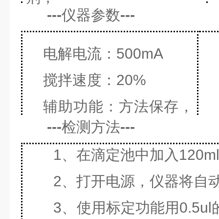
---
仪器参数
---
溶剂：无；
电解电流：500mA
搅拌速度：20%
辅助功能：方法保存，
---
检测方法
---
结果自动计算存储，设备
设
检定，滴定延迟。
1
、在滴定池中加入120
能
2
、打开电源，仪器将自
3
、使用标定功能用0.5
ul