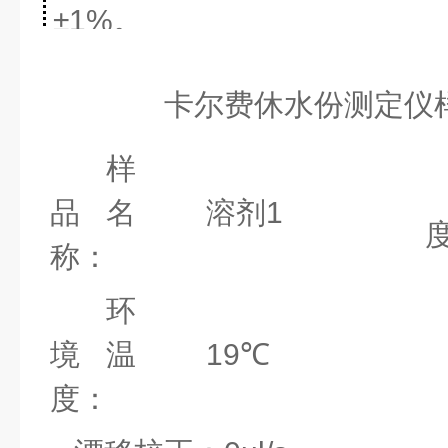
±1%。
3
、用注射器抽取
1g
左右
卡尔费休水份测定仪
杯进样口注入反应杯，并输入
样
4
、仪器测量结束后，会
品名
溶剂1
称：
环
境温
19
℃
度：