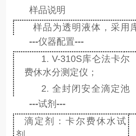
样品说明
样品为透明液体，采用
测。
---
仪器配置
---
1. V-310S库仑法卡尔
费休水分测定仪；
2. 全封闭安全滴定池
组件；
---
试剂
---
滴定剂：卡尔费休水试
剂，