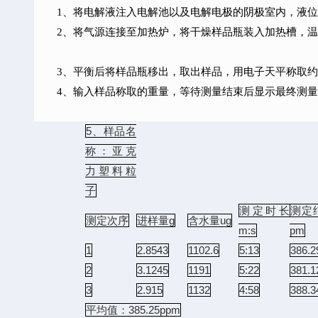
1
、将电解液注入电解池以及电解电极的阴极室内，液位
2
、将气源连接至加热炉，将干燥样品瓶装入加热槽，温度
3
、平衡后将样品瓶移出，取出样品，用电子天平称取约
4
、输入样品称取的重量，等待测量结束后显示最终测量
5、样品名
称：亚克
力塑料粒
子
测定时长
测定
测定次序
进样量g
含水量ug
m:s
pm
1
2.8543
1102.6
5:13
386.2
2
3.1245
1191
5:22
381.1
3
2.915
1132
4:58
388.3
平均值：
385.25ppm