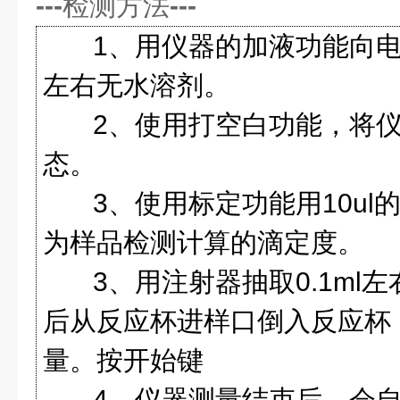
---
检测方法
---
1
、用仪器的加液功能向
左右无水溶剂。
2
、使用打空白功能，将
态。
3
、使用标定功能用
10ul
为样品检测计算的滴定度。
3
、用注射器抽取
0.1ml
左
后从反应杯进样口倒入反应杯
量。按开始键
4
、仪器测量结束后，会