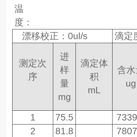
温
度：
漂移校正：
0ul/s
滴定
进
测定次
滴定体
样
含水
序
积
量
ug
mL
mg
1
75.5
7339
2
81.8
7807