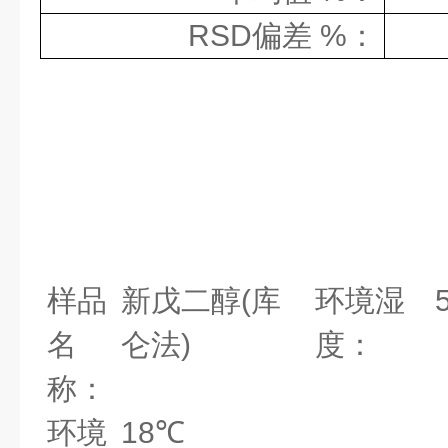
RSD
偏差
%
：
样品
新戊二醇
(
库
环境湿
名
仑法
)
度：
称：
环境
18
℃