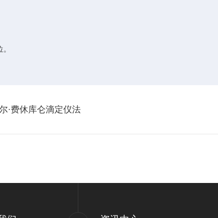
位。
尔·费休库仑滴定仪法