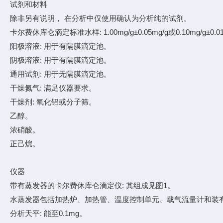
试剂和材料
除非另有说明， 在分析中仅使用确认为分析纯的试剂。
卡尔费休库仑滴定标准水样: 1.00mg/g±0.05mg/g或0.10mg/g±0.0
阳极溶液: 用于有隔膜滴定池。
阴极溶液: 用于有隔膜滴定池。
通用试剂: 用于无隔膜滴定池。
干燥氮气: 满足仪器要求。
干燥剂: 氧化铝或分子筛。
乙醇。
浓硝酸。
正己烷。
仪器
带有蒸发器的卡尔费休库仑滴定仪: 其组成见图1。
水蒸发器包括加热炉、加热管、温度控制单元、载气流量计和装
分析天平: 能至0.1mg。