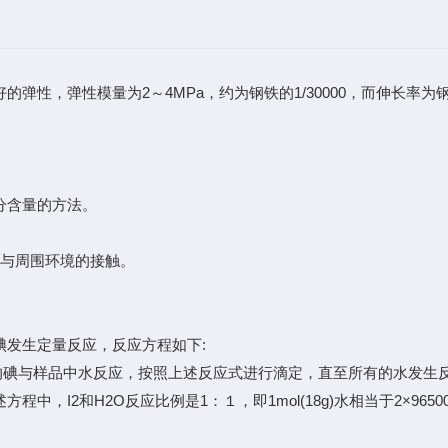
性，弹性模量为2～4MPa，约为钢铁的1/30000，而伸长率为钢
分含量的方法。
括与周围环境的接触。
发生定量反应，反应方程如下:
产生的碘与样品中水反应，按照上述反应式进行滴定，直至所有的水发生
I2和H2O反应比例是1：１，即1mol(18g)水相当于2×96500