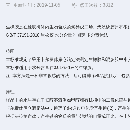
更新时间：2019-11-05
点击次数：3812
生橡胶是在橡胶树体内生物合成的聚异戊二烯。天然橡胶具有很好的弹
GB/T 37191-2018 生橡胶 水分含量的测定 卡尔费休法
范围
本标准规定了采用卡尔费休库仑滴定法测定生橡胶和混炼胶中水
本标准适用于水分含量在0.01%~1%的生橡胶。
注: 本方法是一种非常敏感的方法，尽可能排除样品接触水，包
原理
样品中的水与存在于低醇溶液例如甲醇和有机相中的二氧化硫与碘
卡尔费休库仑滴定法中，碘离子(I-)通过电化学产生碘(I2)，
根据法拉第定律，产生碘的物质的量与消耗的电量成正比。在上述方程中，