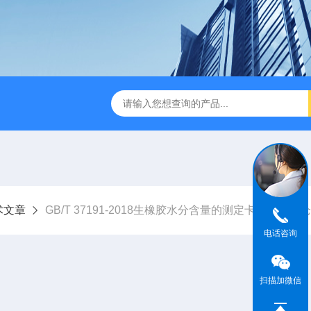
休水分测定仪
A310快速卤素水分测定仪
V-310库伦法微
术文章
GB/T 37191-2018生橡胶水分含量的测定卡尔费休库
电话咨询
扫描加微信